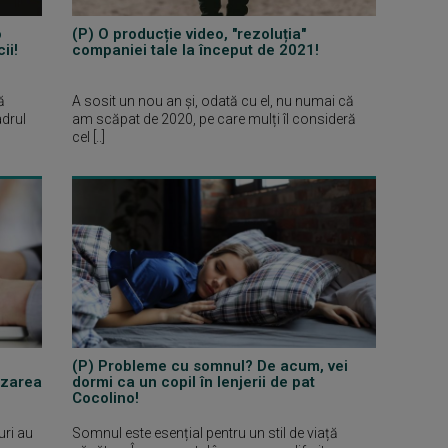
o
(P) O producție video, "rezoluția"
ii!
companiei tale la început de 2021!
ă
A sosit un nou an și, odată cu el, nu numai că
adrul
am scăpat de 2020, pe care mulți îl consideră
cel [..]
(P) Probleme cu somnul? De acum, vei
izarea
dormi ca un copil în lenjerii de pat
Cocolino!
uri au
Somnul este esențial pentru un stil de viață