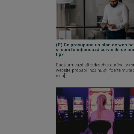
(P) Ce presupune un plan de web ho
și cum funcționează serviciile de ac
tip?
Dacă urmează să-ți deschizi curând prim
website, probabil încă nu știi foarte multe
indu[..]