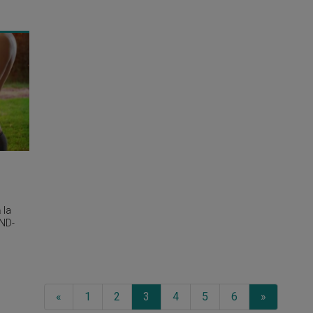
 la
AND-
(current)
«
1
2
3
4
5
6
»