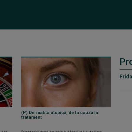
Pr
Frid
(P) Dermatita atopică, de la cauză la
tratament