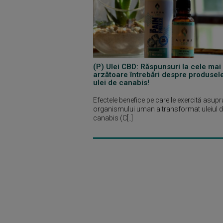
(P) Ulei CBD: Răspunsuri la cele mai
arzătoare întrebări despre produsel
ulei de canabis!
Efectele benefice pe care le exercită asupr
organismului uman a transformat uleiul 
canabis (C[..]