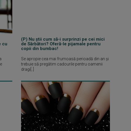
(P) Nu știi cum să-i surprinzi pe cei mici
e cu
de Sărbători? Oferă-le pijamale pentru
copii din bumbac!
a
Se apropie cea mai frumoasă perioadă din an și
de
trebuie să pregătim cadourile pentru oamenii
dragi[..]