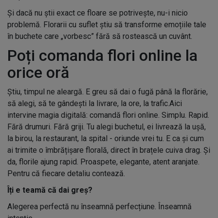
Și dacă nu știi exact ce floare se potrivește, nu-i nicio
problemă. Florarii cu suflet știu să transforme emoțiile tale
în buchete care „vorbesc” fără să rostească un cuvânt.
Poți comanda flori online la
orice oră
Știu, timpul ne aleargă. E greu să dai o fugă până la florărie,
să alegi, să te gândești la livrare, la ore, la trafic.Aici
intervine magia digitală: comandă flori online. Simplu. Rapid.
Fără drumuri. Fără griji. Tu alegi buchetul, ei livrează la ușă,
la birou, la restaurant, la spital - oriunde vrei tu. E ca și cum
ai trimite o îmbrățișare florală, direct în brațele cuiva drag. Și
da, florile ajung rapid. Proaspete, elegante, atent aranjate.
Pentru că fiecare detaliu contează.
Îți e teamă că dai greș?
Alegerea perfectă nu înseamnă perfecțiune. Înseamnă