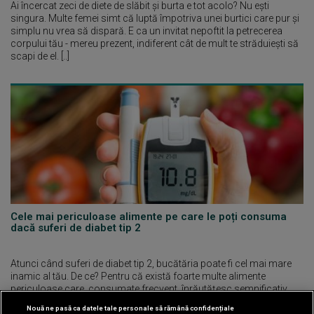
Ai încercat zeci de diete de slăbit și burta e tot acolo? Nu ești
singura. Multe femei simt că luptă împotriva unei burtici care pur și
simplu nu vrea să dispară. E ca un invitat nepoftit la petrecerea
corpului tău - mereu prezent, indiferent cât de mult te străduiești să
scapi de el. [..]
Cele mai periculoase alimente pe care le poți consuma
dacă suferi de diabet tip 2
Atunci când suferi de diabet tip 2, bucătăria poate fi cel mai mare
inamic al tău. De ce? Pentru că există foarte multe alimente
periculoase care, consumate frecvent, înrăutățesc semnificativ
modul în care gestionezi afecțiunea respectivă. [..]
Nouă ne pasă ca datele tale personale să rămână confidențiale