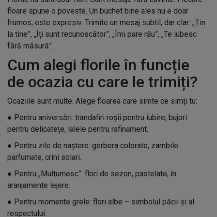
floare spune o poveste. Un buchet bine ales nu e doar
frumos, este expresiv. Trimite un mesaj subtil, dar clar: „Țin
la tine”, „Îți sunt recunoscător”, „Îmi pare rău”, „Te iubesc
fără măsură”.
Cum alegi florile în funcție
de ocazia cu care le trimiți?
Ocaziile sunt multe. Alege floarea care simte ce simți tu:
●
Pentru aniversări: trandafiri roșii pentru iubire, bujori
pentru delicatețe, lalele pentru rafinament.
●
Pentru zile de naștere: gerbera colorate, zambile
parfumate, crini solari.
●
Pentru „Mulțumesc”: flori de sezon, pastelate, în
aranjamente lejere.
●
Pentru momente grele: flori albe – simbolul păcii și al
respectului.