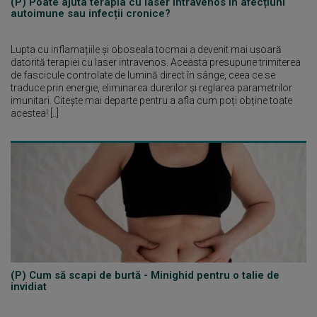
(P) Poate ajuta terapia cu laser intravenos în afecțiuni
autoimune sau infecții cronice?
Lupta cu inflamațiile și oboseala tocmai a devenit mai ușoară
datorită terapiei cu laser intravenos. Aceasta presupune trimiterea
de fascicule controlate de lumină direct în sânge, ceea ce se
traduce prin energie, eliminarea durerilor și reglarea parametrilor
imunitari. Citește mai departe pentru a afla cum poți obține toate
acestea! [..]
(P) Cum să scapi de burtă - Minighid pentru o talie de
invidiat