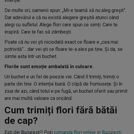
intenție.
De multe ori, oamenii spun: „Mi-e teamă să nu aleg greșit”.
Dar adevărul e că nu există alegere greșită atunci când
alegi cu sufletul. Alege flori care spun ce simți. Care te
inspiră. Care te fac să zâmbești.
Poate că nu vei ști niciodată exact ce floare e „cea mai
potrivită”... dar vei ști ce floare te-a ales pe tine. Și da, se
simte asta într-un buchet.
Florile sunt emoție ambalată în culoare.
Un buchet e un fel de poezie vie. Când îl trimiți, trimiți o
parte din tine. O intenție bună. O clipă de frumusețe. Și în
ziua de azi, când totul e pe fugă, un buchet oferit sau primit
are mai multă valoare ca oricând.
Cum trimiți flori fără bătăi
de cap?
Ești din București? Poți
comanda flori online in Bucuresti