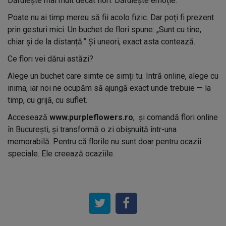
Dăruiește mai mult decât flori. Dăruiește emoție.
Poate nu ai timp mereu să fii acolo fizic. Dar poți fi prezent
prin gesturi mici. Un buchet de flori spune: „Sunt cu tine,
chiar și de la distanță.” Și uneori, exact asta contează.
Ce flori vei dărui astăzi?
Alege un buchet care simte ce simți tu. Intră online, alege cu
inima, iar noi ne ocupăm să ajungă exact unde trebuie — la
timp, cu grijă, cu suflet.
Accesează
www.purpleflowers.ro
, și comandă flori online
în București, și transformă o zi obișnuită într-una
memorabilă. Pentru că florile nu sunt doar pentru ocazii
speciale. Ele creează ocaziile.