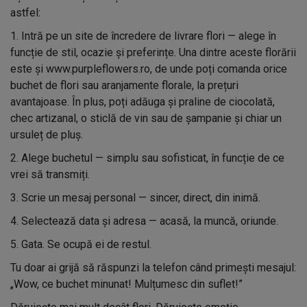
astfel:
1.
Intră pe un site de încredere de livrare flori — alege în
funcție de stil, ocazie și preferințe. Una dintre aceste florării
este și www.purpleflowers.ro, de unde poți comanda orice
buchet de flori sau aranjamente florale, la prețuri
avantajoase. În plus, poți adăuga și praline de ciocolată,
chec artizanal, o sticlă de vin sau de șampanie și chiar un
ursuleț de pluș.
2.
Alege buchetul — simplu sau sofisticat, în funcție de ce
vrei să transmiți.
3.
Scrie un mesaj personal — sincer, direct, din inimă.
4.
Selectează data și adresa — acasă, la muncă, oriunde.
5.
Gata. Se ocupă ei de restul.
Tu doar ai grijă să răspunzi la telefon când primești mesajul:
Wow, ce buchet minunat! Mulțumesc din suflet!”