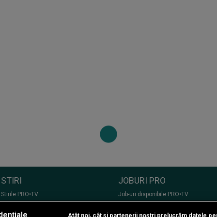
STIRI
JOBURI PRO
Stirile PRO•TV
Job-uri disponibile PRO•TV
Romania, te iubesc!
dențiale
Atât noi, cât și partenerii noștri prelucrăm datele pen