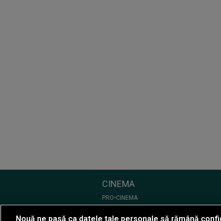
CINEMA
PRO•CINEMA
Nouă ne pasă ca datele tale personale să rămână confi